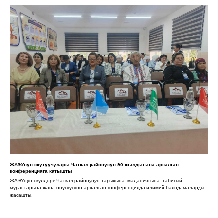
ЖАЭУнун окутуучулары Чаткал районунун 90 жылдыгына арналган
конференцияга катышты
ЖАЭУнун өкүлдөрү Чаткал районунун тарыхына, маданиятына, табигый
мурастарына жана өнүгүүсүнө арналган конференцияда илимий баяндамаларды
жасашты.