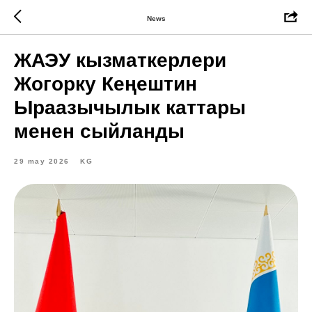
News
ЖАЭУ кызматкерлери
Жогорку Кеңештин
Ыраазычылык каттары
менен сыйланды
29 may 2026
KG