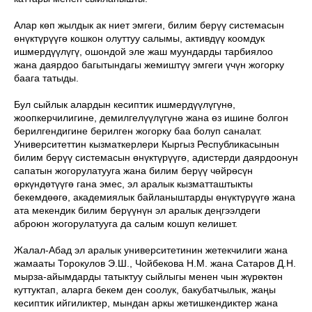
Алар көп жылдык ак ниет эмгеги, билим берүү системасын
өнүктүрүүгө кошкон олуттуу салымы, активдүү коомдук
ишмердүүлүгү, ошондой эле жаш муундарды тарбиялоо
жана даярдоо багытындагы жемиштүү эмгеги үчүн жогорку
баага татыды.
Бул сыйлык алардын кесиптик ишмердүүлүгүнө,
жоопкерчилигине, демилгелүүлүгүнө жана өз ишине болгон
берилгендигине берилген жогорку баа болуп саналат.
Университеттин кызматкерлери Кыргыз Республикасынын
билим берүү системасын өнүктүрүүгө, адистерди даярдоонун
сапатын жогорулатууга жана билим берүү чөйрөсүн
өркүндөтүүгө гана эмес, эл аралык кызматташтыкты
бекемдөөгө, академиялык байланыштарды өнүктүрүүгө жана
ата мекендик билим берүүнүн эл аралык деңгээлдеги
аброюн жогорулатууга да салым кошуп келишет.
Жалал-Абад эл аралык университетинин жетекчилиги жана
жамааты Торокулов Э.Ш., Чойбекова Н.М. жана Сатаров Д.Н.
мырза-айымдарды татыктуу сыйлыгы менен чын жүрөктөн
куттуктап, аларга бекем ден соолук, бакубатчылык, жаңы
кесиптик ийгиликтер, мындан аркы жетишкендиктер жана