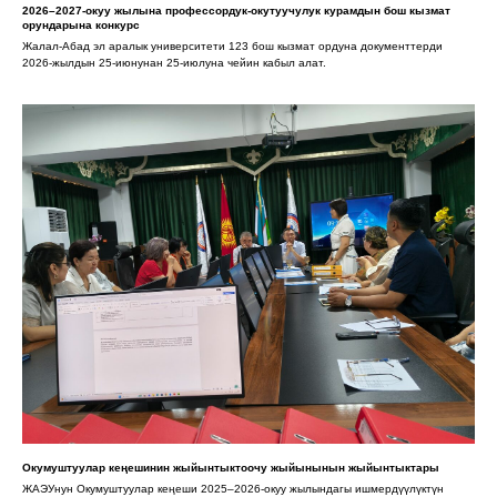
2026–2027-окуу жылына профессордук-окутуучулук курамдын бош кызмат
орундарына конкурс
Жалал-Абад эл аралык университети 123 бош кызмат ордуна документтерди
2026-жылдын 25-июнунан 25-июлуна чейин кабыл алат.
Окумуштуулар кеңешинин жыйынтыктоочу жыйынынын жыйынтыктары
ЖАЭУнун Окумуштуулар кеңеши 2025–2026-окуу жылындагы ишмердүүлүктүн