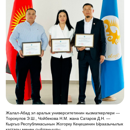
Жалал-Абад эл аралык университетинин кызматкерлери —
Торокулов Э.Ш., Чойбекова Н.М. жана Сатаров Д.Н. —
Кыргыз Республикасынын Жогорку Кеңешинин Ыраазычылык
каттары менен сыйланышты.