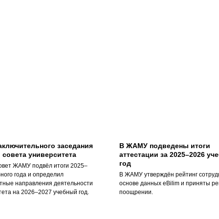
аключительного заседания
В ЖАМУ подведены итоги
 совета университета
аттестации за 2025–2026 уч
год
овет ЖАМУ подвёл итоги 2025–
ного года и определил
В ЖАМУ утверждён рейтинг сотруд
тные направления деятельности
основе данных eBilim и приняты р
тета на 2026–2027 учебный год.
поощрении.