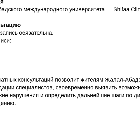
ия
дского международного университета — Shifaa Clin
льтацию
запись обязательна.
иси:
атных консультаций позволит жителям Жалал-Абадс
дации специалистов, своевременно выявить возмож
кие нарушения и определить дальнейшие шаги по ди
дению.