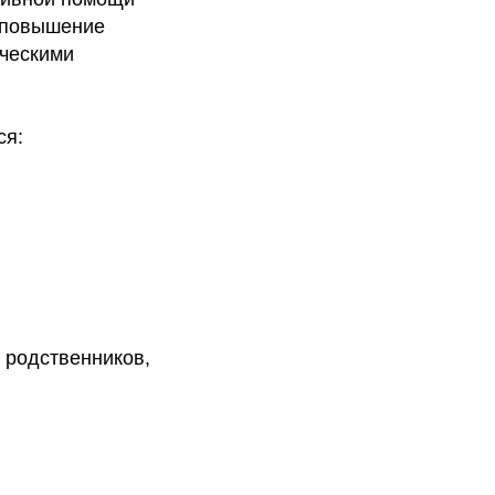
а повышение
ическими
ся:
 родственников,