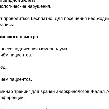
товидной железы;
нологические нарушения.
ут проводиться бесплатно. Для посещения необходи
запись.
инского осмотра
процесс подписания меморандума.
риём пациентов.
бед.
риём пациентов.
семинар-тренинг для врачей-эндокринологов Жалал-А
нференции.