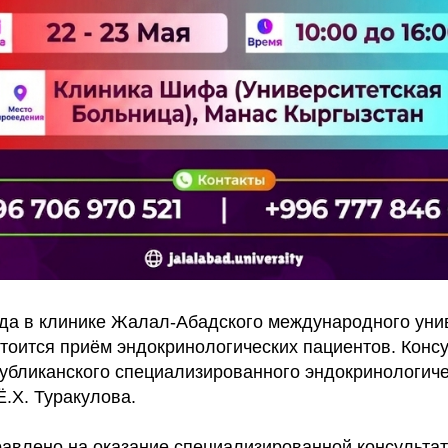
ода в клинике Жалал-Абадского международного уни
остоится приём эндокринологических пациентов. Конс
убликанского специализированного эндокринологиче
.Х. Туракулова.
авлено на оказание специализированной консульта