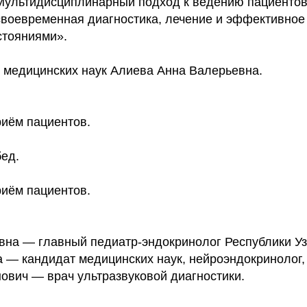
Мультидисциплинарный подход к ведению пациентов
 своевременная диагностика, лечение и эффективное
стояниями».
р медицинских наук Алиева Анна Валерьевна.
риём пациентов.
бед.
риём пациентов.
вна — главный педиатр-эндокринолог Республики Уз
 — кандидат медицинских наук, нейроэндокринолог, 
вич — врач ультразвуковой диагностики.