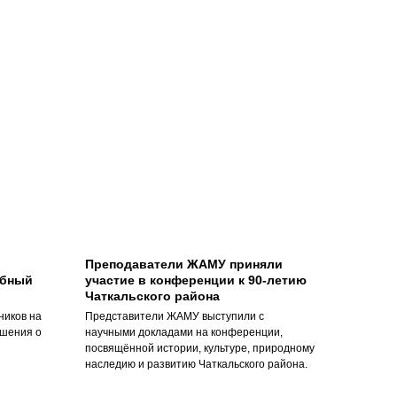
Преподаватели ЖАМУ приняли
ебный
участие в конференции к 90-летию
Чаткальского района
ников на
Представители ЖАМУ выступили с
ешения о
научными докладами на конференции,
посвящённой истории, культуре, природному
наследию и развитию Чаткальского района.