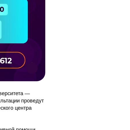
верситета —
ультации проведут
ского центра
тивной помощи