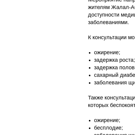
жителям Жалал-Аб
доступности меди
заболеваниями.
К консультации мо
ожирение;
задержка роста;
задержка полов
сахарный диабет
заболевания щи
Также консультац
которых беспокоят
ожирение;
бесплодие;