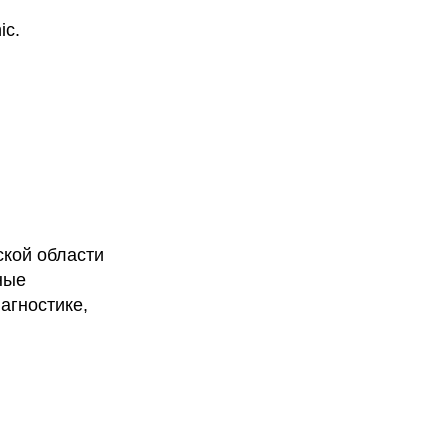
ic.
кой области
ные
агностике,