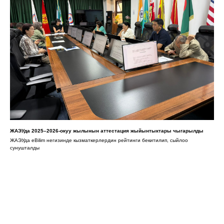
ЖАЭУда 2025–2026-окуу жылынын аттестация жыйынтыктары чыгарылды
ЖАЭУда eBilim негизинде кызматкерлердин рейтинги бекитилип, сыйлоо
сунушталды