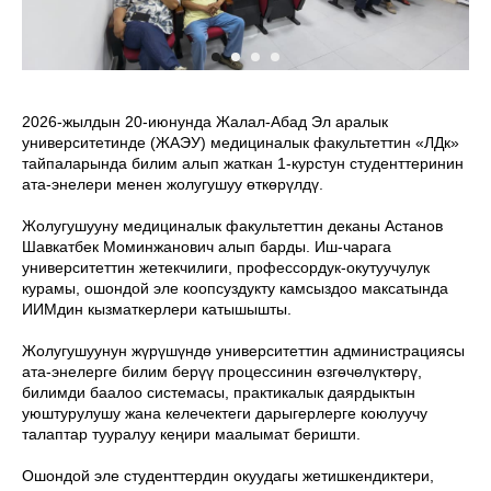
2026-жылдын 20-июнунда Жалал-Абад Эл аралык
университетинде (ЖАЭУ) медициналык факультеттин «ЛДк»
тайпаларында билим алып жаткан 1-курстун студенттеринин
ата-энелери менен жолугушуу өткөрүлдү.
Жолугушууну медициналык факультеттин деканы Астанов
Шавкатбек Моминжанович алып барды. Иш-чарага
университеттин жетекчилиги, профессордук-окутуучулук
курамы, ошондой эле коопсуздукту камсыздоо максатында
ИИМдин кызматкерлери катышышты.
Жолугушуунун жүрүшүндө университеттин администрациясы
ата-энелерге билим берүү процессинин өзгөчөлүктөрү,
билимди баалоо системасы, практикалык даярдыктын
уюштурулушу жана келечектеги дарыгерлерге коюлуучу
талаптар тууралуу кеңири маалымат беришти.
Ошондой эле студенттердин окуудагы жетишкендиктери,