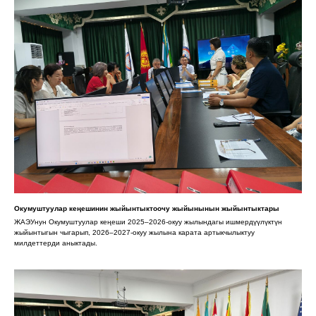
Окумуштуулар кеңешинин жыйынтыктоочу жыйынынын жыйынтыктары
ЖАЭУнун Окумуштуулар кеңеши 2025–2026-окуу жылындагы ишмердүүлүктүн
жыйынтыгын чыгарып, 2026–2027-окуу жылына карата артыкчылыктуу
милдеттерди аныктады.