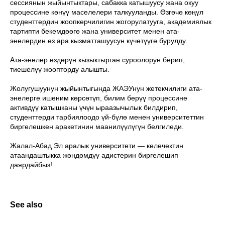
сессиянын жыйынтыктары, сабакка катышуусу жана окуу
процессине көнүү маселелери талкууланды. Өзгөчө көңүл
студенттердин жоопкерчилигин жогорулатууга, академиялык
тартипти бекемдөөгө жана университет менен ата-
энелердин өз ара кызматташуусун күчөтүүгө бурулду.
Ата-энелер өздөрүн кызыктырган суроолорун берип,
тиешелүү жоопторду алышты.
Жолугушуунун жыйынтыгында ЖАЭУнун жетекчилиги ата-
энелерге ишеним көрсөтүп, билим берүү процессине
активдүү катышканы үчүн ыраазычылык билдирип,
студенттерди тарбиялоодо үй-бүлө менен университеттин
биргелешкен аракетинин маанилүүлүгүн белгиледи.
Жалал-Абад Эл аралык университети — келечектин
атаандаштыкка жөндөмдүү адистерин биргелешип
даярдайбыз!
See also