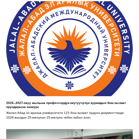
2026–2027-окуу жылына профессордук-окутуучулук курамдын бош кызмат
орундарына конкурс
Жалал-Абад эл аралык университети 123 бош кызмат ордуна документтерди
2026-жылдын 25-июнунан 25-июлуна чейин кабыл алат.