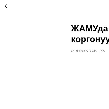
ЖАМУда 
коргону
14 february 2026
KG