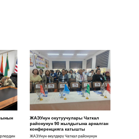
лынын
ЖАЭУнун окутуучулары Чаткал
районунун 90 жылдыгына арналган
конференцияга катышты
ерлердин
ЖАЭУнун өкүлдөрү Чаткал районунун