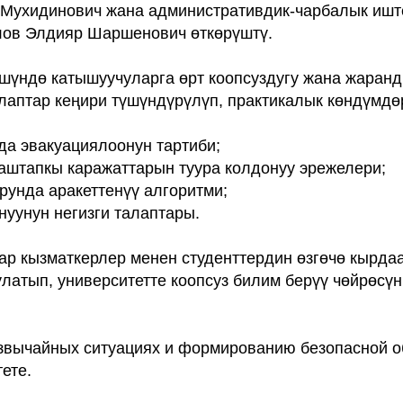
Мухидинович жана административдик-чарбалык ишт
лов Элдияр Шаршенович өткөрүштү.
үндө катышуучуларга өрт коопсуздугу жана жаранд
алаптар кеңири түшүндүрүлүп, практикалык көндүмдө
рда эвакуациялоонун тартиби;
баштапкы каражаттарын туура колдонуу эрежелери;
рунда аракеттенүү алгоритми;
нуунун негизги талаптары.
р кызматкерлер менен студенттердин өзгөчө кырда
латып, университетте коопсуз билим берүү чөйрөсү
езвычайных ситуациях и формированию безопасной 
ете.