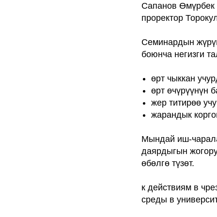
Сапанов Өмүрбек 
проректор Тороку
Семинардын жүрүш
боюнча негизги т
өрт чыккан учу
өрт өчүрүүнүн 
жер титирөө учу
жарандык корго
Мындай иш-чарала
даярдыгын жогору
өбөлгө түзөт.
к действиям в чр
среды в университ