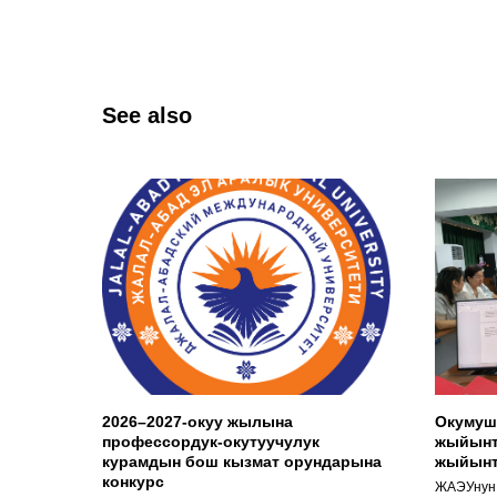
See also
2026–2027-окуу жылына
Окумуш
профессордук-окутуучулук
жыйынт
курамдын бош кызмат орундарына
жыйын
конкурс
ЖАЭУнун 