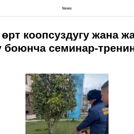
News
өрт коопсуздугу жана ж
у боюнча семинар-тренин