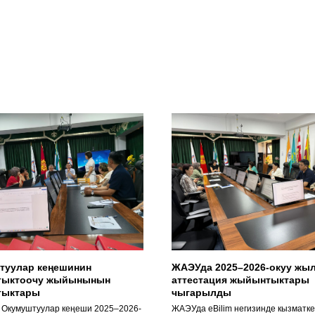
туулар кеңешинин
ЖАЭУда 2025–2026-окуу жы
ыктоочу жыйынынын
аттестация жыйынтыктары
тыктары
чыгарылды
Окумуштуулар кеңеши 2025–2026-
ЖАЭУда eBilim негизинде кызматк