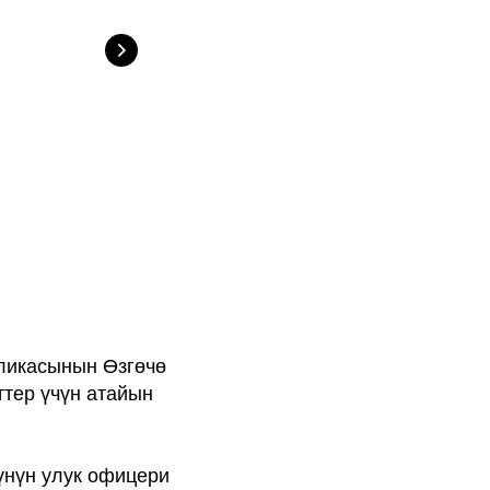
ликасынын Өзгөчө
ттер үчүн атайын
үнүн улук офицери