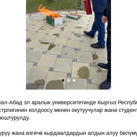
л-Абад эл аралык университетинде Кыргыз Респуб
трлигинин колдоосу менен окутуучулар жана студен
уюштурулду.
үрүү жана өзгөчө кырдаалдардын алдын алуу бөлүм