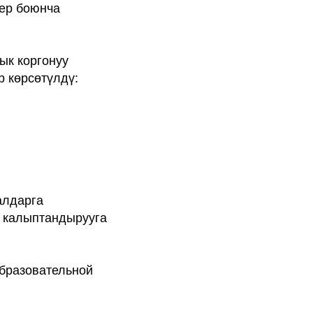
ер боюнча
ык коргонуу
р көрсөтүлдү:
алдарга
н калыптандырууга
образовательной