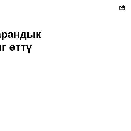
арандык
г өттү