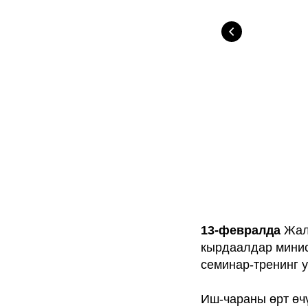
13-февралда
Жала
кырдаалдар минис
семинар-тренинг 
Иш-чараны өрт өч