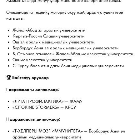
Жыйынтыгында жеңүүчүлөр жана байге ээлери аныкталды.
Олимпиадага төмөнкү жогорку окуу жайлардын студенттери
катышты:
Жалал-Абад эл аралык университети
Кыргыз-Россия Славян университети
Ош эл аралык медициналык университети
Борбордук Азия эл аралык медициналык университети
Б. Осмонов атындагы Жалал-Абад мамлекеттик университети
Ош мамлекеттик университети
С. Турсунбаев атындагы Азия медициналык университети
🏆 Байгелүү орундар
I даражадагы дипломдор:
«ЛИГА ПРОФИЛАКТИКА» — ЖАМУ
«CITOKINE STORMERS» — КРСУ
II даражадагы дипломдор:
«Т-ХЕЛПЕРЫ МОЗГ ИММУНИТЕТА» — Борбордук Азия эл
аралык медициналык университети