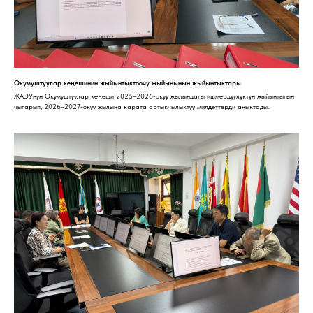
Окумуштуулар кеңешинин жыйынтыктоочу жыйынынын жыйынтыктары
ЖАЭУнун Окумуштуулар кеңеши 2025–2026-окуу жылындагы ишмердүүлүктүн жыйынтыгын
чыгарып, 2026–2027-окуу жылына карата артыкчылыктуу милдеттерди аныктады.