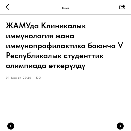
News
ЖАМУда Клиникалык
иммунология жана
иммунопрофилактика боюнча V
Республикалык студенттик
олимпиада өткөрүлдү
01 March 2026
KG