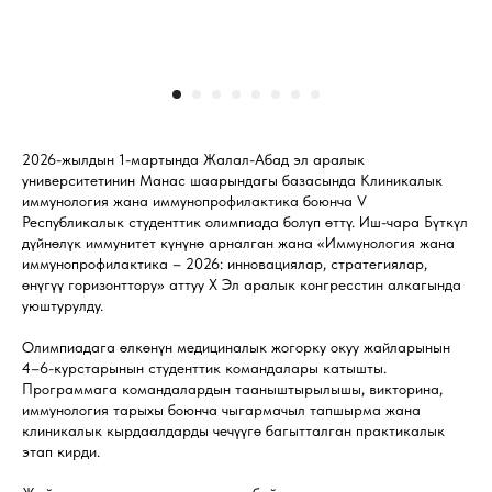
2026-жылдын 1-мартында Жалал-Абад эл аралык
университетинин Манас шаарындагы базасында Клиникалык
иммунология жана иммунопрофилактика боюнча V
Республикалык студенттик олимпиада болуп өттү. Иш-чара Бүткүл
дүйнөлүк иммунитет күнүнө арналган жана «Иммунология жана
иммунопрофилактика – 2026: инновациялар, стратегиялар,
өнүгүү горизонттору» аттуу X Эл аралык конгресстин алкагында
уюштурулду.
Олимпиадага өлкөнүн медициналык жогорку окуу жайларынын
4–6-курстарынын студенттик командалары катышты.
Программага командалардын тааныштырылышы, викторина,
иммунология тарыхы боюнча чыгармачыл тапшырма жана
клиникалык кырдаалдарды чечүүгө багытталган практикалык
этап кирди.