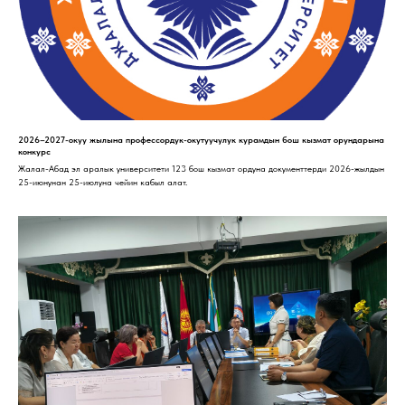
2026–2027-окуу жылына профессордук-окутуучулук курамдын бош кызмат орундарына
конкурс
Жалал-Абад эл аралык университети 123 бош кызмат ордуна документтерди 2026-жылдын
25-июнунан 25-июлуна чейин кабыл алат.