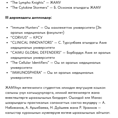
“The Lympho Knights” — ЖАМУ
“The Cytokine Stormers” — Б. Осмонов атындагы ЖАМУ
III даражадагы дипломдор:
“Immune Hunters” — Ош мамлекеттик университети (Эл
аралык медициналык факультет)
“CORVUS” — КРСУ
“CLINICAL INNOVATORS” — С. Турсунбаев атындагы Азия
медициналык университети
“CAIMU GLOBAL DEFENDERS” — Борбордук Азия эл аралык
медициналык университети
“The Cellular Identifiers” — Ош эл аралык медициналык
университети
“IMMUNOSPHERA” — Ош эл аралык медициналык
университети
ЖАМУнун жетекчилиги студенттик илимдин өнүгүшүнө кошкон
салымы үчүн катышуучуларга, илимий жетекчилерге жана
өнөктөштөргө ыраазычылык билдирет. Ошондой эле Манас
шаарындагы практикалык саламаттык сактоо өкүлдөрү — А.
Набижанов, А. Арыкбаева, Н. Дүйшеев жана Р. Ураимов —
калыстар курамынын мүчөлөрүнө өзгөчө ыраазычылык айтылат.