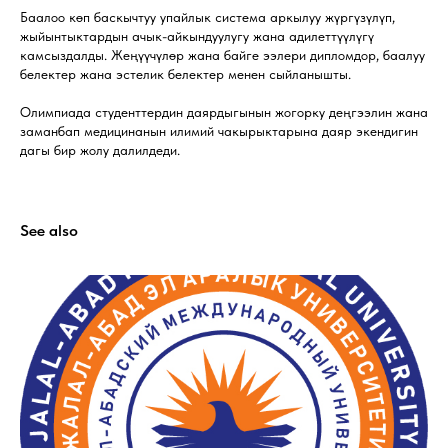
Баалоо көп баскычтуу упайлык система аркылуу жүргүзүлүп,
жыйынтыктардын ачык-айкындуулугу жана адилеттүүлүгү
камсыздалды. Жеңүүчүлөр жана байге ээлери дипломдор, баалуу
белектер жана эстелик белектер менен сыйланышты.
Олимпиада студенттердин даярдыгынын жогорку деңгээлин жана
заманбап медицинанын илимий чакырыктарына даяр экендигин
дагы бир жолу далилдеди.
See also