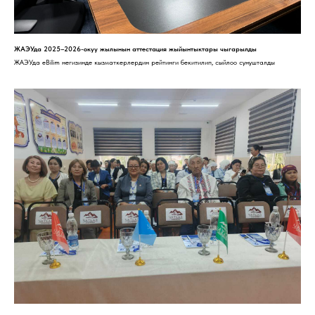
ЖАЭУда 2025–2026-окуу жылынын аттестация жыйынтыктары чыгарылды
ЖАЭУда eBilim негизинде кызматкерлердин рейтинги бекитилип, сыйлоо сунушталды