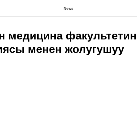
News
 медицина факультетин
иясы менен жолугушуу