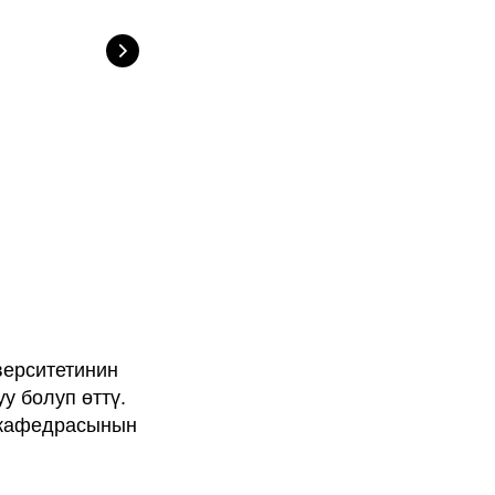
верситетинин
у болуп өттү.
 кафедрасынын