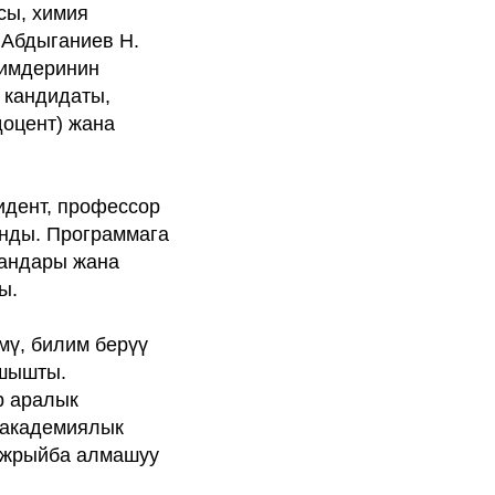
сы, химия
 Абдыганиев Н.
лимдеринин
 кандидаты,
доцент) жана
идент, профессор
ынды. Программага
ландары жана
ы.
мү, билим берүү
ышышты.
р аралык
 академиялык
тажрыйба алмашуу