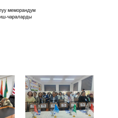
алуу меморандум
 иш-чараларды