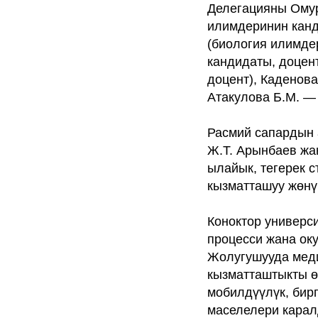
Делегацияны Омур
илимдеринин канд
(биология илимдер
кандидаты, доцен
доцент), Каденов
Атакулова Б.М. —
Расмий сапардын 
Ж.Т. Арынбаев жа
ылайык, тегерек 
кызматташуу жөнү
Коноктор универс
процесси жана ок
Жолугушууда меди
кызматташтыкты ө
мобилдүүлүк, бир
маселелери карал