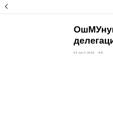
ОшМУнун
делегац
03 april 2026
KG