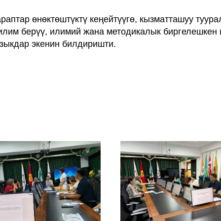
аптар өнөктөштүктү кеңейтүүгө, кызматташуу туур
илим берүү, илимий жана методикалык биргелешкен
зыкдар экенин билдиришти.