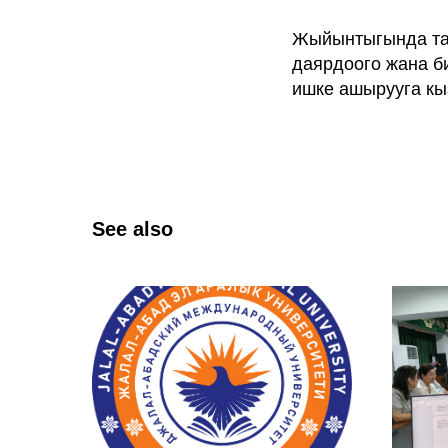
Жыйынтыгында тар
даярдоого жана б
ишке ашырууга кы
See also