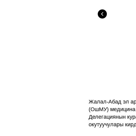
Жалал-Абад эл ар
(ОшМУ) медицина 
Делегациянын кур
окутуучулары кирд