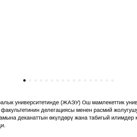
алык университетинде (ЖАЭУ) Ош мамлекеттик уни
факультетинин делегациясы менен расмий жолугушу
амына деканаттын өкүлдөрү жана табигый илимдер
и.