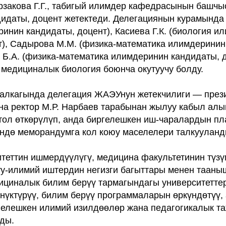
закова Г.Г., табигый илимдер кафедрасынын башчы
идаты, доцент жетектеди. Делегациянын курамында
инин кандидаты, доцент), Касиева Г.К. (биология и
т), Садырова М.М. (физика-математика илимдеринин
а Б.А. (физика-математика илимдеринин кандидаты, 
 медициналык биология боюнча окутуучу болду.
алкагында делегация ЖАЭУнун жетекчилиги — през
на ректор М.Р. Нарбаев тарабынан жылуу кабыл ал
стол өткөрүлүп, анда биргелешкен иш-чаралардын п
ндө меморандумга кол коюу маселелери талкууланд
итеттин ишмердүүлүгү, медицина факультетинин түзү
уу-илимий иштердин негизги багыттары менен таан
циналык билим берүү тармагындагы университетте
нүктүрүү, билим берүү программаларын өркүндөтүү,
гелешкен илимий изилдөөлөр жана педагогикалык 
ды.