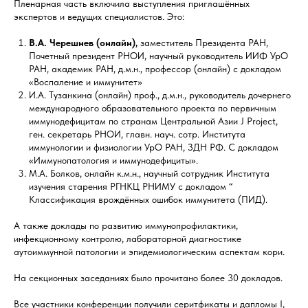
Пленарная часть включила выступления приглашённых
экспертов и ведущих специалистов. Это:
В.А. Черешнев (онлайн),
заместитель Президента РАН,
Почетный президент РНОИ, научный руководитель ИИФ УрО
РАН, академик РАН, д.м.н., профессор (онлайн) с докладом
«Воспаление и иммунитет»
И.А. Тузанкина (онлайн) проф., д.м.н., руководитель дочернего
международного образовательного проекта по первичным
иммунодефицитам по странам Центральной Азии J Project,
ген. секретарь РНОИ, главн. науч. сотр. Института
иммунологии и физиологии УрО РАН, ЗДН РФ. С докладом
«Иммунопатология и иммунодефициты».
М.А. Болков, онлайн к.м.н., научный сотрудник Института
изучения старения РГНКЦ РНИМУ с докладом “
Классификация врождённых ошибок иммунитета (ПИД).
А также доклады по развитию иммунопрофилактики,
инфекционному контролю, лабораторной диагностике
аутоиммунной патологии и эпидемиологическим аспектам кори.
На секционных заседаниях было прочитано более 30 докладов.
Все участники конференции получили серитфикаты и дапломы I,